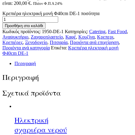
είναι: 200,00 €.
Πλέον Φ.Π.Α 24%
Κρεπιέρα ηλεκτρική μονή Φ40cm DE-1 ποσότητα
Προσθήκη στο καλάθι
Κωδικός προϊόντος:
1950-DE-1
Κατηγορίες:
Catering
,
Fast Food
,
Αναψυκτήριο
,
Ζαχαροπλαστείο
,
Καφέ
,
Κουζίνα
,
Κρεπερι
,
Κρεπιέρες
,
Ξενοδοχείο
,
Πιτσαρία
,
Προιόντα ανά επιχείρηση
,
Προιόντα ανά κατηγορία
Ετικέτα:
Κρεπιέρα ηλεκτρική μονή
Φ40cm DE-1
Περιγραφή
Περιγραφή
Σχετικά προϊόντα
Ηλεκτρική
σχαριέρα νερού