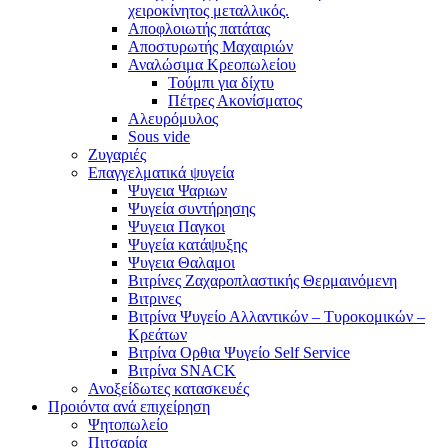
χειροκίνητος μεταλλικός.
Αποφλοιωτής πατάτας
Αποστυρωτής Μαχαιριών
Αναλώσιμα Κρεοπωλείου
Τούμπι για δίχτυ
Πέτρες Ακονίσματος
Αλευρόμυλος
Sous vide
Ζυγαριές
Επαγγελματικά ψυγεία
Ψυγεια Ψαριων
Ψυγεία συντήρησης
Ψυγεια Παγκοι
Ψυγεία κατάψυξης
Ψυγεια Θαλαμοι
Βιτρίνες Ζαχαροπλαστικής Θερμαινόμενη
Βιτρινες
Βιτρίνα Ψυγείο Αλλαντικών – Τυροκομικών –
Κρεάτων
Βιτρίνα Ορθια Ψυγείο Self Service
Βιτρίνα SNACK
Ανοξείδωτες κατασκευές
Προιόντα ανά επιχείρηση
Ψητοπωλείο
Πιτσαρία