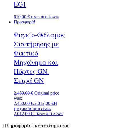
EG1
610,00
€
Πλέον Φ.Π.Α 24%
Προσφορά!
Ψυγείο-Θάλαμος
Συντήρησης με
Ψυκτικό
Μηχάνημα και
Πόρτες GN.
Σειρά GN
2.450,00
€
Original price
was:
2.450,00 €.
2.012,00
€
Η
τρέχουσα τιμή είναι:
2.012,00 €.
Πλέον Φ.Π.Α 24%
Πληροφορίες καταστήματος