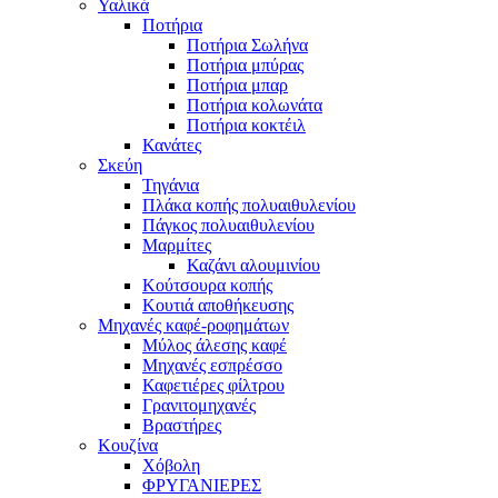
Υαλικά
Ποτήρια
Ποτήρια Σωλήνα
Ποτήρια μπύρας
Ποτήρια μπαρ
Ποτήρια κολωνάτα
Ποτήρια κοκτέιλ
Κανάτες
Σκεύη
Τηγάνια
Πλάκα κοπής πολυαιθυλενίου
Πάγκος πολυαιθυλενίου
Μαρμίτες
Καζάνι αλουμινίου
Κούτσουρα κοπής
Κουτιά αποθήκευσης
Μηχανές καφέ-ροφημάτων
Μύλος άλεσης καφέ
Μηχανές εσπρέσσο
Καφετιέρες φίλτρου
Γρανιτομηχανές
Βραστήρες
Κουζίνα
Χόβολη
ΦΡΥΓΑΝΙΕΡΕΣ