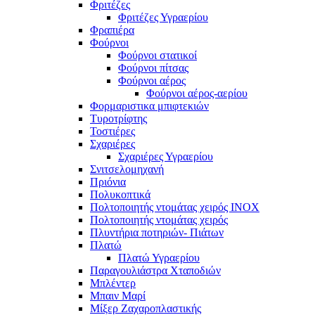
Φριτέζες
Φριτέζες Υγραερίου
Φραπιέρα
Φούρνοι
Φούρνοι στατικοί
Φούρνοι πίτσας
Φούρνοι αέρος
Φούρνοι αέρος-αερίου
Φορμαριστικα μπιφτεκιών
Τυροτρίφτης
Τοστιέρες
Σχαριέρες
Σχαριέρες Υγραερίου
Σνιτσελομηχανή
Πριόνια
Πολυκοπτικά
Πολτοποιητής ντομάτας χειρός ΙΝΟΧ
Πολτοποιητής ντομάτας χειρός
Πλυντήρια ποτηριών- Πιάτων
Πλατώ
Πλατώ Υγραερίου
Παραγουλιάστρα Χταποδιών
Μπλέντερ
Μπαιν Μαρί
Μίξερ Ζαχαροπλαστικής