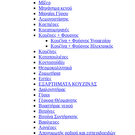
Μίξερ
Μηχάνημα κενού
Μαχαίρι Γύρου
Λεμονοστίφτης
Κρεπιέρες
Κρεατομηχανές
Κουζινες + Φουρνος
Κουζίνα + Φούρνος Υγραερίου
Κουζίνα + Φούρνος Ηλεκτρικός
Κουζίνες
Κοτοπουλιέρες
Κοντοσούβλι
Θερμοκολλητικά
Ζυμωτήρια
Εστίες
ΕΞΑΡΤΗΜΑΤΑ ΚΟΥΖΙΝΑΣ
Διαλογητήρας
Γύροι
Γέφυρα Θέρμανσης
Βραστήρας νερού
Βιτρίνες
Βιτρίνα Συντήρησης
Βαφλιερες
Αρνιέρες
Αποχυμωτής ροδιού και εσπεριδοειδών