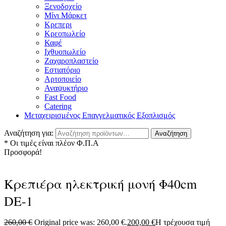
Ξενοδοχείο
Μίνι Μάρκετ
Κρεπερι
Κρεοπωλείο
Καφέ
Ιχθυοπωλείο
Ζαχαροπλαστείο
Εστιατόριο
Αρτοποιείο
Αναψυκτήριο
Fast Food
Catering
Μεταχειρισμένος Επαγγελματικός Εξοπλισμός
Αναζήτηση για:
Αναζήτηση
* Οι τιμές είναι πλέον Φ.Π.Α
Προσφορά!
Κρεπιέρα ηλεκτρική μονή Φ40cm
DE-1
260,00
€
Original price was: 260,00 €.
200,00
€
Η τρέχουσα τιμή