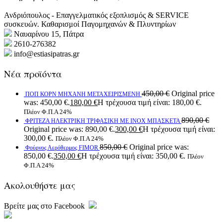
Ανδριόπουλος - Επαγγελματικός εξοπλισμός & SERVICE
συσκευών. Καθαρισμοί Παγομηχανών & Πλυντηρίων
Ναυαρίνου 15, Πάτρα
2610-276382
info@estiasipatras.gr
Νέα προϊόντα
450,00
€
Original price
ΠΟΠ ΚΟΡΝ ΜΗΧΑΝΗ ΜΕΤΑΧΕΙΡΙΣΜΕΝΗ
was: 450,00 €.
180,00
€
Η τρέχουσα τιμή είναι: 180,00 €.
Πλέον Φ.Π.Α 24%
890,00
€
ΦΡΙΤΕΖΑ ΗΛΕΚΤΡΙΚΗ ΤΡΙΦΑΣΙΚΗ ΜΕ ΙΝΟΧ ΜΠΑΣΚΕΤΑ
Original price was: 890,00 €.
300,00
€
Η τρέχουσα τιμή είναι:
300,00 €.
Πλέον Φ.Π.Α 24%
850,00
€
Original price was:
Φούρνος Αερόθερμος FIMOR
850,00 €.
350,00
€
Η τρέχουσα τιμή είναι: 350,00 €.
Πλέον
Φ.Π.Α 24%
Ακολουθήστε μας
Βρείτε μας στο Facebook