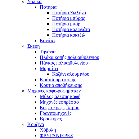
Υαλικά
Ποτήρια
Ποτήρια Σωλήνα
Ποτήρια μπύρας
Ποτήρια μπαρ
Ποτήρια κολωνάτα
Ποτήρια κοκτέιλ
Κανάτες
Σκεύη
Τηγάνια
Πλάκα κοπής πολυαιθυλενίου
Πάγκος πολυαιθυλενίου
Μαρμίτες
Καζάνι αλουμινίου
Κούτσουρα κοπής
Κουτιά αποθήκευσης
Μηχανές καφέ-ροφημάτων
Μύλος άλεσης καφέ
Μηχανές εσπρέσσο
Καφετιέρες φίλτρου
Γρανιτομηχανές
Βραστήρες
Κουζίνα
Χόβολη
ΦΡΥΓΑΝΙΕΡΕΣ