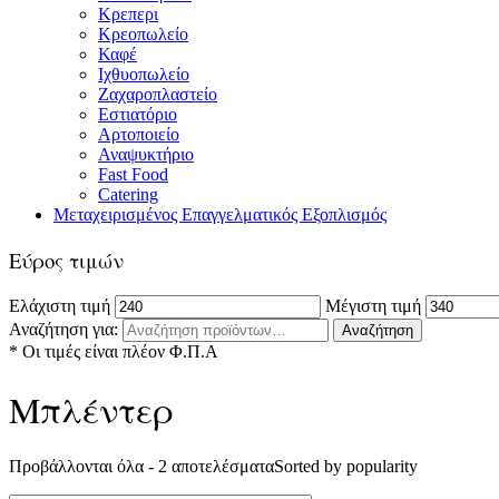
Κρεπερι
Κρεοπωλείο
Καφέ
Ιχθυοπωλείο
Ζαχαροπλαστείο
Εστιατόριο
Αρτοποιείο
Αναψυκτήριο
Fast Food
Catering
Μεταχειρισμένος Επαγγελματικός Εξοπλισμός
Εύρος τιμών
Ελάχιστη τιμή
Μέγιστη τιμή
Αναζήτηση για:
Αναζήτηση
* Οι τιμές είναι πλέον Φ.Π.Α
Μπλέντερ
Προβάλλονται όλα - 2 αποτελέσματα
Sorted by popularity