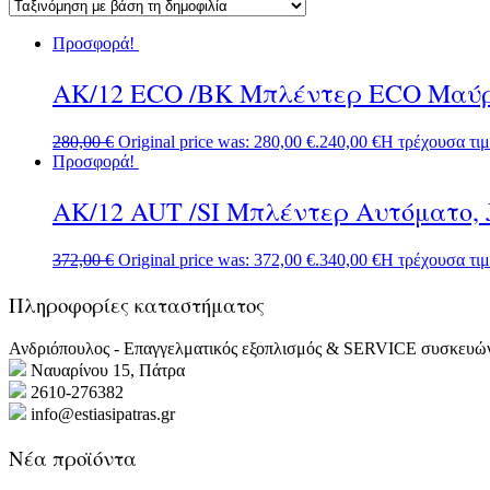
Προσφορά!
AK/12 ECO /BK Μπλέντερ ECO Μαύρο
280,00
€
Original price was: 280,00 €.
240,00
€
Η τρέχουσα τιμή
Προσφορά!
AK/12 AUT /SI Μπλέντερ Αυτόματο, 
372,00
€
Original price was: 372,00 €.
340,00
€
Η τρέχουσα τιμή
Πληροφορίες καταστήματος
Ανδριόπουλος - Επαγγελματικός εξοπλισμός & SERVICE συσκευώ
Ναυαρίνου 15, Πάτρα
2610-276382
info@estiasipatras.gr
Νέα προϊόντα