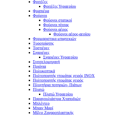
Φριτέζες
Φριτέζες Υγραερίου
Φραπιέρα
Φούρνοι
Φούρνοι στατικοί
Φούρνοι πίτσας
Φούρνοι αέρος
Φούρνοι αέρος-αερίου
Φορμαριστικα μπιφτεκιών
Τυροτρίφτης
Τοστιέρες
Σχαριέρες
Σχαριέρες Υγραερίου
Σνιτσελομηχανή
Πριόνια
Πολυκοπτικά
Πολτοποιητής ντομάτας χειρός ΙΝΟΧ
Πολτοποιητής ντομάτας χειρός
Πλυντήρια ποτηριών- Πιάτων
Πλατώ
Πλατώ Υγραερίου
Παραγουλιάστρα Χταποδιών
Μπλέντερ
Μπαιν Μαρί
Μίξερ Ζαχαροπλαστικής