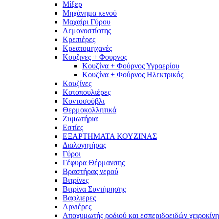
Μίξερ
Μηχάνημα κενού
Μαχαίρι Γύρου
Λεμονοστίφτης
Κρεπιέρες
Κρεατομηχανές
Κουζινες + Φουρνος
Κουζίνα + Φούρνος Υγραερίου
Κουζίνα + Φούρνος Ηλεκτρικός
Κουζίνες
Κοτοπουλιέρες
Κοντοσούβλι
Θερμοκολλητικά
Ζυμωτήρια
Εστίες
ΕΞΑΡΤΗΜΑΤΑ ΚΟΥΖΙΝΑΣ
Διαλογητήρας
Γύροι
Γέφυρα Θέρμανσης
Βραστήρας νερού
Βιτρίνες
Βιτρίνα Συντήρησης
Βαφλιερες
Αρνιέρες
Αποχυμωτής ροδιού και εσπεριδοειδών χειροκίνη