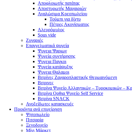
Αποφλοιωτής πατάτας
Αποστυρωτής Μαχαιριών
Αναλώσιμα Κρεοπωλείου
Τούμπι για δίχτυ
Πέτρες Ακονίσματος
Αλευρόμυλος
Sous vide
Ζυγαριές
Επαγγελματικά ψυγεία
Ψυγεια Ψαριων
Ψυγεία συντήρησης
Ψυγεια Παγκοι
Ψυγεία κατάψυξης
Ψυγεια Θαλαμοι
Βιτρίνες Ζαχαροπλαστικής Θερμαινόμενη
Βιτρινες
Βιτρίνα Ψυγείο Αλλαντικών – Τυροκομικών – Κ
Βιτρίνα Ορθια Ψυγείο Self Service
Βιτρίνα SNACK
Ανοξείδωτες κατασκευές
Προιόντα ανά επιχείρηση
Ψητοπωλείο
Πιτσαρία
Ξενοδοχείο
Μίνι Μάρκετ