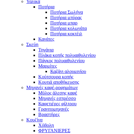
Υαλικά
Ποτήρια
Ποτήρια Σωλήνα
Ποτήρια μπύρας
Ποτήρια μπαρ
Ποτήρια κολωνάτα
Ποτήρια κοκτέιλ
Κανάτες
Σκεύη
Τηγάνια
Πλάκα κοπής πολυαιθυλενίου
Πάγκος πολυαιθυλενίου
Μαρμίτες
Καζάνι αλουμινίου
Κούτσουρα κοπής
Κουτιά αποθήκευσης
Μηχανές καφέ-ροφημάτων
Μύλος άλεσης καφέ
Μηχανές εσπρέσσο
Καφετιέρες φίλτρου
Γρανιτομηχανές
Βραστήρες
Κουζίνα
Χόβολη
ΦΡΥΓΑΝΙΕΡΕΣ