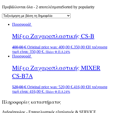
Προβάλλονται όλα - 2 αποτελέσματα
Sorted by popularity
Προσφορά!
Μίξερ Ζαχαροπλαστικής CS-B
400,00
€
Original price was: 400,00 €.
350,00
€
Η τρέχουσα
τιμή είναι: 350,00 €.
Πλέον Φ.Π.Α 24%
Προσφορά!
Μίξερ Ζαχαροπλαστικής MIXER
CS-B7A
520,00
€
Original price was: 520,00 €.
416,00
€
Η τρέχουσα
τιμή είναι: 416,00 €.
Πλέον Φ.Π.Α 24%
Πληροφορίες καταστήματος
Ανδριόπουλος - Επαγγελματικός εξοπλισμός & SERVICE