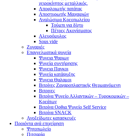
χειροκίνητος μεταλλικός.
Αποφλοιωτής πατάτας
Αποστυρωτής Μαχαιριών
Αναλώσιμα Κρεοπωλείου
Τούμπι για δίχτυ
Πέτρες Ακονίσματος
Αλευρόμυλος
Sous vide
Ζυγαριές
Επαγγελματικά ψυγεία
Ψυγεια Ψαριων
Ψυγεία συντήρησης
Ψυγεια Παγκοι
Ψυγεία κατάψυξης
Ψυγεια Θαλαμοι
Βιτρίνες Ζαχαροπλαστικής Θερμαινόμενη
Βιτρινες
Βιτρίνα Ψυγείο Αλλαντικών – Τυροκομικών –
Κρεάτων
Βιτρίνα Ορθια Ψυγείο Self Service
Βιτρίνα SNACK
Ανοξείδωτες κατασκευές
Προιόντα ανά επιχείρηση
Ψητοπωλείο
Πιτσαρία