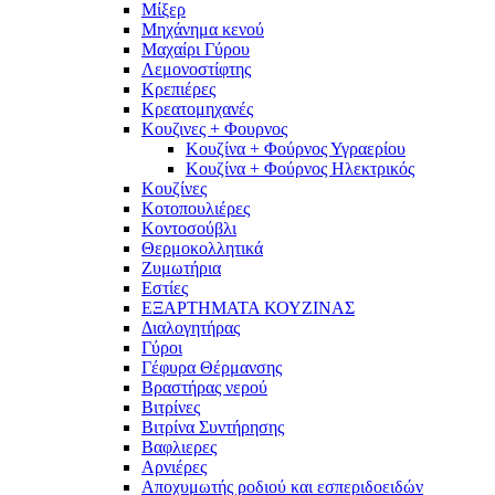
Μίξερ
Μηχάνημα κενού
Μαχαίρι Γύρου
Λεμονοστίφτης
Κρεπιέρες
Κρεατομηχανές
Κουζινες + Φουρνος
Κουζίνα + Φούρνος Υγραερίου
Κουζίνα + Φούρνος Ηλεκτρικός
Κουζίνες
Κοτοπουλιέρες
Κοντοσούβλι
Θερμοκολλητικά
Ζυμωτήρια
Εστίες
ΕΞΑΡΤΗΜΑΤΑ ΚΟΥΖΙΝΑΣ
Διαλογητήρας
Γύροι
Γέφυρα Θέρμανσης
Βραστήρας νερού
Βιτρίνες
Βιτρίνα Συντήρησης
Βαφλιερες
Αρνιέρες
Αποχυμωτής ροδιού και εσπεριδοειδών