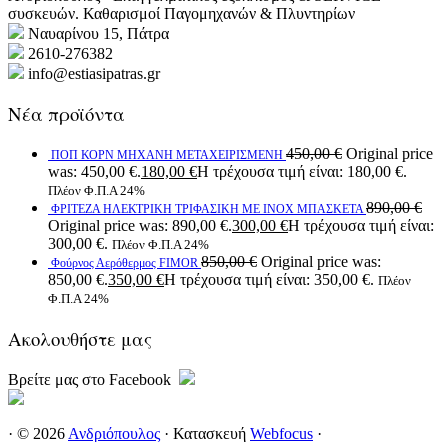
συσκευών. Καθαρισμοί Παγομηχανών & Πλυντηρίων
Ναυαρίνου 15, Πάτρα
2610-276382
info@estiasipatras.gr
Νέα προϊόντα
450,00
€
Original price
ΠΟΠ ΚΟΡΝ ΜΗΧΑΝΗ ΜΕΤΑΧΕΙΡΙΣΜΕΝΗ
was: 450,00 €.
180,00
€
Η τρέχουσα τιμή είναι: 180,00 €.
Πλέον Φ.Π.Α 24%
890,00
€
ΦΡΙΤΕΖΑ ΗΛΕΚΤΡΙΚΗ ΤΡΙΦΑΣΙΚΗ ΜΕ ΙΝΟΧ ΜΠΑΣΚΕΤΑ
Original price was: 890,00 €.
300,00
€
Η τρέχουσα τιμή είναι:
300,00 €.
Πλέον Φ.Π.Α 24%
850,00
€
Original price was:
Φούρνος Αερόθερμος FIMOR
850,00 €.
350,00
€
Η τρέχουσα τιμή είναι: 350,00 €.
Πλέον
Φ.Π.Α 24%
Ακολουθήστε μας
Βρείτε μας στο Facebook
· © 2026
Ανδριόπουλος
· Κατασκευή
Webfocus
·