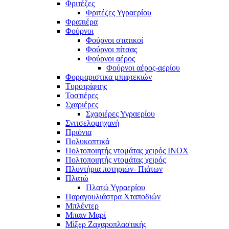
Φριτέζες
Φριτέζες Υγραερίου
Φραπιέρα
Φούρνοι
Φούρνοι στατικοί
Φούρνοι πίτσας
Φούρνοι αέρος
Φούρνοι αέρος-αερίου
Φορμαριστικα μπιφτεκιών
Τυροτρίφτης
Τοστιέρες
Σχαριέρες
Σχαριέρες Υγραερίου
Σνιτσελομηχανή
Πριόνια
Πολυκοπτικά
Πολτοποιητής ντομάτας χειρός ΙΝΟΧ
Πολτοποιητής ντομάτας χειρός
Πλυντήρια ποτηριών- Πιάτων
Πλατώ
Πλατώ Υγραερίου
Παραγουλιάστρα Χταποδιών
Μπλέντερ
Μπαιν Μαρί
Μίξερ Ζαχαροπλαστικής