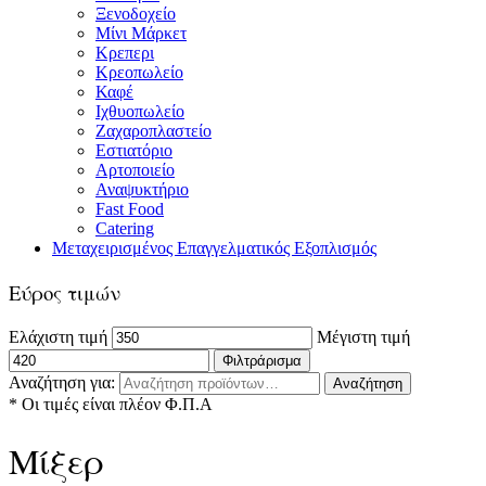
Ξενοδοχείο
Μίνι Μάρκετ
Κρεπερι
Κρεοπωλείο
Καφέ
Ιχθυοπωλείο
Ζαχαροπλαστείο
Εστιατόριο
Αρτοποιείο
Αναψυκτήριο
Fast Food
Catering
Μεταχειρισμένος Επαγγελματικός Εξοπλισμός
Εύρος τιμών
Ελάχιστη τιμή
Μέγιστη τιμή
Φιλτράρισμα
Αναζήτηση για:
Αναζήτηση
* Οι τιμές είναι πλέον Φ.Π.Α
Μίξερ