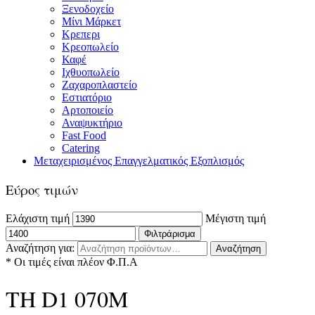
Ξενοδοχείο
Μίνι Μάρκετ
Κρεπερι
Κρεοπωλείο
Καφέ
Ιχθυοπωλείο
Ζαχαροπλαστείο
Εστιατόριο
Αρτοποιείο
Αναψυκτήριο
Fast Food
Catering
Μεταχειρισμένος Επαγγελματικός Εξοπλισμός
Εύρος τιμών
Ελάχιστη τιμή
Μέγιστη τιμή
Φιλτράρισμα
Αναζήτηση για:
Αναζήτηση
* Οι τιμές είναι πλέον Φ.Π.Α
TH D1 070M