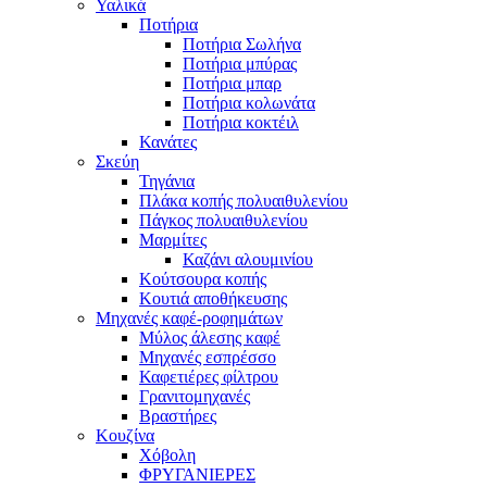
Υαλικά
Ποτήρια
Ποτήρια Σωλήνα
Ποτήρια μπύρας
Ποτήρια μπαρ
Ποτήρια κολωνάτα
Ποτήρια κοκτέιλ
Κανάτες
Σκεύη
Τηγάνια
Πλάκα κοπής πολυαιθυλενίου
Πάγκος πολυαιθυλενίου
Μαρμίτες
Καζάνι αλουμινίου
Κούτσουρα κοπής
Κουτιά αποθήκευσης
Μηχανές καφέ-ροφημάτων
Μύλος άλεσης καφέ
Μηχανές εσπρέσσο
Καφετιέρες φίλτρου
Γρανιτομηχανές
Βραστήρες
Κουζίνα
Χόβολη
ΦΡΥΓΑΝΙΕΡΕΣ