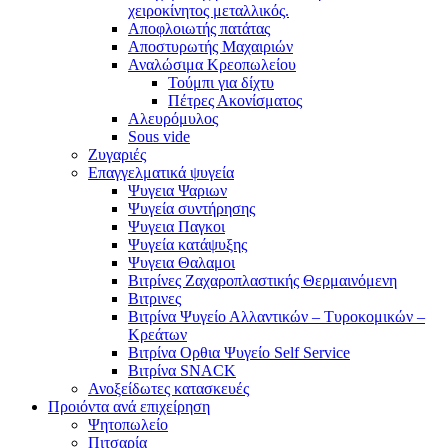
χειροκίνητος μεταλλικός.
Αποφλοιωτής πατάτας
Αποστυρωτής Μαχαιριών
Αναλώσιμα Κρεοπωλείου
Τούμπι για δίχτυ
Πέτρες Ακονίσματος
Αλευρόμυλος
Sous vide
Ζυγαριές
Επαγγελματικά ψυγεία
Ψυγεια Ψαριων
Ψυγεία συντήρησης
Ψυγεια Παγκοι
Ψυγεία κατάψυξης
Ψυγεια Θαλαμοι
Βιτρίνες Ζαχαροπλαστικής Θερμαινόμενη
Βιτρινες
Βιτρίνα Ψυγείο Αλλαντικών – Τυροκομικών –
Κρεάτων
Βιτρίνα Ορθια Ψυγείο Self Service
Βιτρίνα SNACK
Ανοξείδωτες κατασκευές
Προιόντα ανά επιχείρηση
Ψητοπωλείο
Πιτσαρία