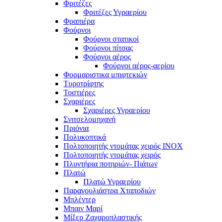
Φριτέζες
Φριτέζες Υγραερίου
Φραπιέρα
Φούρνοι
Φούρνοι στατικοί
Φούρνοι πίτσας
Φούρνοι αέρος
Φούρνοι αέρος-αερίου
Φορμαριστικα μπιφτεκιών
Τυροτρίφτης
Τοστιέρες
Σχαριέρες
Σχαριέρες Υγραερίου
Σνιτσελομηχανή
Πριόνια
Πολυκοπτικά
Πολτοποιητής ντομάτας χειρός ΙΝΟΧ
Πολτοποιητής ντομάτας χειρός
Πλυντήρια ποτηριών- Πιάτων
Πλατώ
Πλατώ Υγραερίου
Παραγουλιάστρα Χταποδιών
Μπλέντερ
Μπαιν Μαρί
Μίξερ Ζαχαροπλαστικής