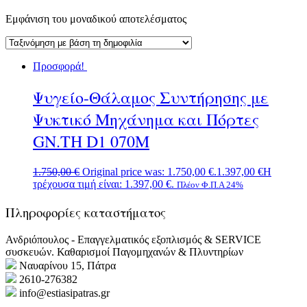
Εμφάνιση του μοναδικού αποτελέσματος
Προσφορά!
Ψυγείο-Θάλαμος Συντήρησης με
Ψυκτικό Μηχάνημα και Πόρτες
GN.TH D1 070M
1.750,00
€
Original price was: 1.750,00 €.
1.397,00
€
Η
τρέχουσα τιμή είναι: 1.397,00 €.
Πλέον Φ.Π.Α 24%
Πληροφορίες καταστήματος
Ανδριόπουλος - Επαγγελματικός εξοπλισμός & SERVICE
συσκευών. Καθαρισμοί Παγομηχανών & Πλυντηρίων
Ναυαρίνου 15, Πάτρα
2610-276382
info@estiasipatras.gr