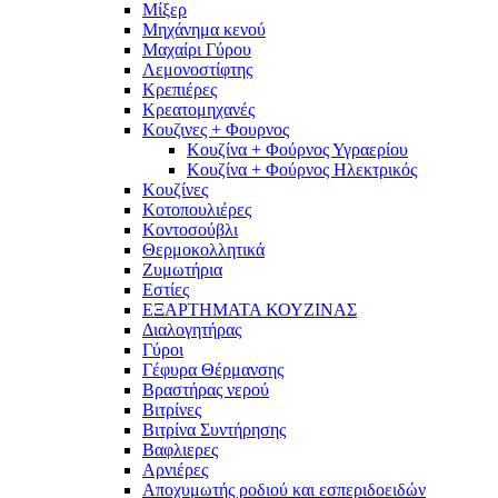
Μίξερ
Μηχάνημα κενού
Μαχαίρι Γύρου
Λεμονοστίφτης
Κρεπιέρες
Κρεατομηχανές
Κουζινες + Φουρνος
Κουζίνα + Φούρνος Υγραερίου
Κουζίνα + Φούρνος Ηλεκτρικός
Κουζίνες
Κοτοπουλιέρες
Κοντοσούβλι
Θερμοκολλητικά
Ζυμωτήρια
Εστίες
ΕΞΑΡΤΗΜΑΤΑ ΚΟΥΖΙΝΑΣ
Διαλογητήρας
Γύροι
Γέφυρα Θέρμανσης
Βραστήρας νερού
Βιτρίνες
Βιτρίνα Συντήρησης
Βαφλιερες
Αρνιέρες
Αποχυμωτής ροδιού και εσπεριδοειδών