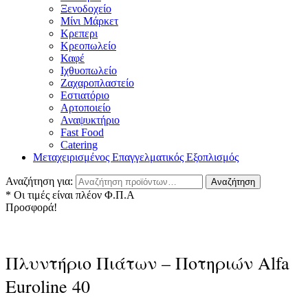
Ξενοδοχείο
Μίνι Μάρκετ
Κρεπερι
Κρεοπωλείο
Καφέ
Ιχθυοπωλείο
Ζαχαροπλαστείο
Εστιατόριο
Αρτοποιείο
Αναψυκτήριο
Fast Food
Catering
Μεταχειρισμένος Επαγγελματικός Εξοπλισμός
Αναζήτηση για:
Αναζήτηση
* Οι τιμές είναι πλέον Φ.Π.Α
Προσφορά!
Πλυντήριο Πιάτων – Ποτηριών Alfa
Euroline 40