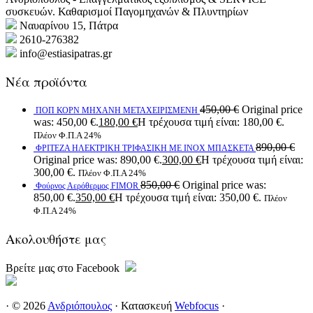
συσκευών. Καθαρισμοί Παγομηχανών & Πλυντηρίων
Ναυαρίνου 15, Πάτρα
2610-276382
info@estiasipatras.gr
Νέα προϊόντα
450,00
€
Original price
ΠΟΠ ΚΟΡΝ ΜΗΧΑΝΗ ΜΕΤΑΧΕΙΡΙΣΜΕΝΗ
was: 450,00 €.
180,00
€
Η τρέχουσα τιμή είναι: 180,00 €.
Πλέον Φ.Π.Α 24%
890,00
€
ΦΡΙΤΕΖΑ ΗΛΕΚΤΡΙΚΗ ΤΡΙΦΑΣΙΚΗ ΜΕ ΙΝΟΧ ΜΠΑΣΚΕΤΑ
Original price was: 890,00 €.
300,00
€
Η τρέχουσα τιμή είναι:
300,00 €.
Πλέον Φ.Π.Α 24%
850,00
€
Original price was:
Φούρνος Αερόθερμος FIMOR
850,00 €.
350,00
€
Η τρέχουσα τιμή είναι: 350,00 €.
Πλέον
Φ.Π.Α 24%
Ακολουθήστε μας
Βρείτε μας στο Facebook
· © 2026
Ανδριόπουλος
· Κατασκευή
Webfocus
·