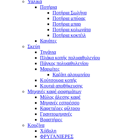
Υαλικά
Ποτήρια
Ποτήρια Σωλήνα
Ποτήρια μπύρας
Ποτήρια μπαρ
Ποτήρια κολωνάτα
Ποτήρια κοκτέιλ
Κανάτες
Σκεύη
Τηγάνια
Πλάκα κοπής πολυαιθυλενίου
Πάγκος πολυαιθυλενίου
Μαρμίτες
Καζάνι αλουμινίου
Κούτσουρα κοπής
Κουτιά αποθήκευσης
Μηχανές καφέ-ροφημάτων
Μύλος άλεσης καφέ
Μηχανές εσπρέσσο
Καφετιέρες φίλτρου
Γρανιτομηχανές
Βραστήρες
Κουζίνα
Χόβολη
ΦΡΥΓΑΝΙΕΡΕΣ