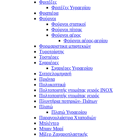
Φριτέζες
Φριτέζες Υγραερίου
Φραπιέρα
Φούρνοι
Φούρνοι στατικοί
Φούρνοι πίτσας
Φούρνοι αέρος
Φούρνοι αέρος-αερίου
Φορμαριστικα μπιφτεκιών
Τυροτρίφτης
Τοστιέρες
Σχαριέρες
Σχαριέρες Υγραερίου
Σνιτσελομηχανή
Πριόνια
Πολυκοπτικά
Πολτοποιητής ντομάτας χειρός ΙΝΟΧ
Πολτοποιητής ντομάτας χειρός
Πλυντήρια ποτηριών- Πιάτων
Πλατώ
Πλατώ Υγραερίου
Παραγουλιάστρα Χταποδιών
Μπλέντερ
Μπαιν Μαρί
Μίξερ Ζαχαροπλαστικής