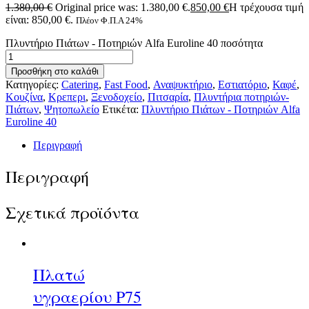
1.380,00
€
Original price was: 1.380,00 €.
850,00
€
Η τρέχουσα τιμή
είναι: 850,00 €.
Πλέον Φ.Π.Α 24%
Πλυντήριο Πιάτων - Ποτηριών Alfa Euroline 40 ποσότητα
Προσθήκη στο καλάθι
Κατηγορίες:
Catering
,
Fast Food
,
Αναψυκτήριο
,
Εστιατόριο
,
Καφέ
,
Κουζίνα
,
Κρεπερι
,
Ξενοδοχείο
,
Πιτσαρία
,
Πλυντήρια ποτηριών-
Πιάτων
,
Ψητοπωλείο
Ετικέτα:
Πλυντήριο Πιάτων - Ποτηριών Alfa
Euroline 40
Περιγραφή
Περιγραφή
Σχετικά προϊόντα
Πλατώ
υγραερίου P75