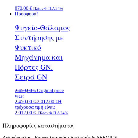
870,00
€
Πλέον Φ.Π.Α 24%
Προσφορά!
Ψυγείο-Θάλαμος
Συντήρησης με
Ψυκτικό
Μηχάνημα και
Πόρτες GN.
Σειρά GN
2.450,00
€
Original price
was:
2.450,00 €.
2.012,00
€
Η
τρέχουσα τιμή είναι:
2.012,00 €.
Πλέον Φ.Π.Α 24%
Πληροφορίες καταστήματος
Ανδριόπουλος - Επαγγελματικός εξοπλισμός & SERVICE