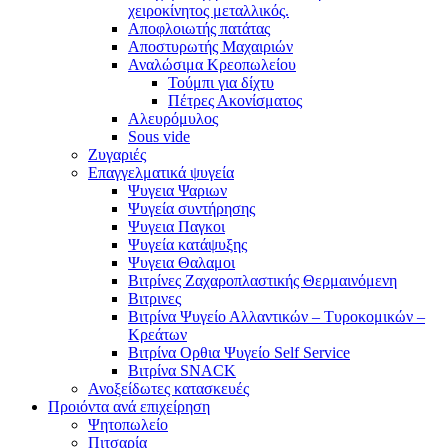
χειροκίνητος μεταλλικός.
Αποφλοιωτής πατάτας
Αποστυρωτής Μαχαιριών
Αναλώσιμα Κρεοπωλείου
Τούμπι για δίχτυ
Πέτρες Ακονίσματος
Αλευρόμυλος
Sous vide
Ζυγαριές
Επαγγελματικά ψυγεία
Ψυγεια Ψαριων
Ψυγεία συντήρησης
Ψυγεια Παγκοι
Ψυγεία κατάψυξης
Ψυγεια Θαλαμοι
Βιτρίνες Ζαχαροπλαστικής Θερμαινόμενη
Βιτρινες
Βιτρίνα Ψυγείο Αλλαντικών – Τυροκομικών –
Κρεάτων
Βιτρίνα Ορθια Ψυγείο Self Service
Βιτρίνα SNACK
Ανοξείδωτες κατασκευές
Προιόντα ανά επιχείρηση
Ψητοπωλείο
Πιτσαρία