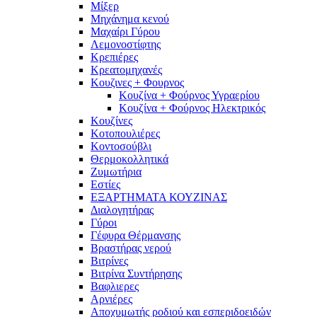
Μίξερ
Μηχάνημα κενού
Μαχαίρι Γύρου
Λεμονοστίφτης
Κρεπιέρες
Κρεατομηχανές
Κουζινες + Φουρνος
Κουζίνα + Φούρνος Υγραερίου
Κουζίνα + Φούρνος Ηλεκτρικός
Κουζίνες
Κοτοπουλιέρες
Κοντοσούβλι
Θερμοκολλητικά
Ζυμωτήρια
Εστίες
ΕΞΑΡΤΗΜΑΤΑ ΚΟΥΖΙΝΑΣ
Διαλογητήρας
Γύροι
Γέφυρα Θέρμανσης
Βραστήρας νερού
Βιτρίνες
Βιτρίνα Συντήρησης
Βαφλιερες
Αρνιέρες
Αποχυμωτής ροδιού και εσπεριδοειδών