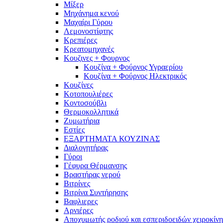
Μίξερ
Μηχάνημα κενού
Μαχαίρι Γύρου
Λεμονοστίφτης
Κρεπιέρες
Κρεατομηχανές
Κουζινες + Φουρνος
Κουζίνα + Φούρνος Υγραερίου
Κουζίνα + Φούρνος Ηλεκτρικός
Κουζίνες
Κοτοπουλιέρες
Κοντοσούβλι
Θερμοκολλητικά
Ζυμωτήρια
Εστίες
ΕΞΑΡΤΗΜΑΤΑ ΚΟΥΖΙΝΑΣ
Διαλογητήρας
Γύροι
Γέφυρα Θέρμανσης
Βραστήρας νερού
Βιτρίνες
Βιτρίνα Συντήρησης
Βαφλιερες
Αρνιέρες
Αποχυμωτής ροδιού και εσπεριδοειδών χειροκίνη