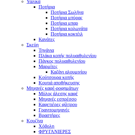
Υαλικά
Ποτήρια
Ποτήρια Σωλήνα
Ποτήρια μπύρας
Ποτήρια μπαρ
Ποτήρια κολωνάτα
Ποτήρια κοκτέιλ
Κανάτες
Σκεύη
Τηγάνια
Πλάκα κοπής πολυαιθυλενίου
Πάγκος πολυαιθυλενίου
Μαρμίτες
Καζάνι αλουμινίου
Κούτσουρα κοπής
Κουτιά αποθήκευσης
Μηχανές καφέ-ροφημάτων
Μύλος άλεσης καφέ
Μηχανές εσπρέσσο
Καφετιέρες φίλτρου
Γρανιτομηχανές
Βραστήρες
Κουζίνα
Χόβολη
ΦΡΥΓΑΝΙΕΡΕΣ