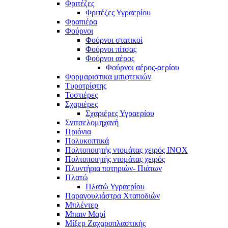
Φριτέζες
Φριτέζες Υγραερίου
Φραπιέρα
Φούρνοι
Φούρνοι στατικοί
Φούρνοι πίτσας
Φούρνοι αέρος
Φούρνοι αέρος-αερίου
Φορμαριστικα μπιφτεκιών
Τυροτρίφτης
Τοστιέρες
Σχαριέρες
Σχαριέρες Υγραερίου
Σνιτσελομηχανή
Πριόνια
Πολυκοπτικά
Πολτοποιητής ντομάτας χειρός ΙΝΟΧ
Πολτοποιητής ντομάτας χειρός
Πλυντήρια ποτηριών- Πιάτων
Πλατώ
Πλατώ Υγραερίου
Παραγουλιάστρα Χταποδιών
Μπλέντερ
Μπαιν Μαρί
Μίξερ Ζαχαροπλαστικής