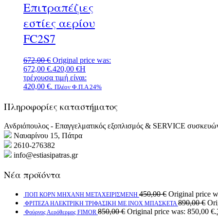
Επιτραπέζιες
εστίες αερίου
FC2S7
672,00
€
Original price was:
672,00 €.
420,00
€
Η
τρέχουσα τιμή είναι:
420,00 €.
Πλέον Φ.Π.Α 24%
Πληροφορίες καταστήματος
Ανδριόπουλος - Επαγγελματικός εξοπλισμός & SERVICE συσκευώ
Ναυαρίνου 15, Πάτρα
2610-276382
info@estiasipatras.gr
Νέα προϊόντα
450,00
€
Original price w
ΠΟΠ ΚΟΡΝ ΜΗΧΑΝΗ ΜΕΤΑΧΕΙΡΙΣΜΕΝΗ
890,00
€
Ori
ΦΡΙΤΕΖΑ ΗΛΕΚΤΡΙΚΗ ΤΡΙΦΑΣΙΚΗ ΜΕ ΙΝΟΧ ΜΠΑΣΚΕΤΑ
850,00
€
Original price was: 850,00 €.
Φούρνος Αερόθερμος FIMOR