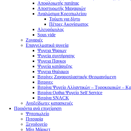
Αποφλοιωτής πατάτας
Αποστυρωτής Μαχαιριών
Αναλώσιμα Κρεοπωλείου
Τούμπι για δίχτυ
Πέτρες Ακονίσματος
Αλευρόμυλος
Sous vide
Ζυγαριές
Επαγγελματικά ψυγεία
Ψυγεια Ψαριων
Ψυγεία συντήρησης
Ψυγεια Παγκοι
Ψυγεία κατάψυξης
Ψυγεια Θαλαμοι
Βιτρίνες Ζαχαροπλαστικής Θερμαινόμενη
Βιτρινες
Βιτρίνα Ψυγείο Αλλαντικών – Τυροκομικών – Κ
Βιτρίνα Ορθια Ψυγείο Self Service
Βιτρίνα SNACK
Ανοξείδωτες κατασκευές
Προιόντα ανά επιχείρηση
Ψητοπωλείο
Πιτσαρία
Ξενοδοχείο
Μίνι Μάρκετ