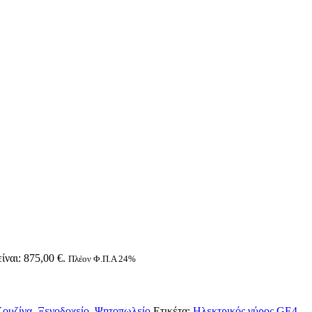
ίναι: 875,00 €.
Πλέον Φ.Π.Α 24%
ουζίνα
,
Ξενοδοχείο
,
Ψητοπωλείο
Ετικέτα:
Ηλεκτρικός γύρος GE4