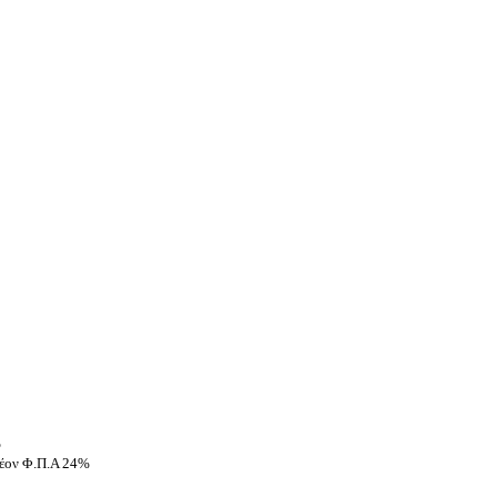
%
έον Φ.Π.Α 24%