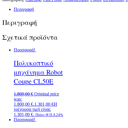
Περιγραφή
Περιγραφή
Σχετικά προϊόντα
Προσφορά!
Πολυκοπτικό
μηχάνημα Robot
Coupe CL50Ε
1.800,00
€
Original price
was:
1.800,00 €.
1.301,00
€
Η
τρέχουσα τιμή είναι:
1.301,00 €.
Πλέον Φ.Π.Α 24%
Προσφορά!