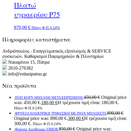
Πλατώ
υγραερίου P75
870,00
€
Πλέον Φ.Π.Α 24%
Πληροφορίες καταστήματος
Ανδριόπουλος - Επαγγελματικός εξοπλισμός & SERVICE
συσκευών. Καθαρισμοί Παγομηχανών & Πλυντηρίων
Ναυαρίνου 15, Πάτρα
2610-276382
info@estiasipatras.gr
Νέα προϊόντα
450,00
€
Original price
ΠΟΠ ΚΟΡΝ ΜΗΧΑΝΗ ΜΕΤΑΧΕΙΡΙΣΜΕΝΗ
was: 450,00 €.
180,00
€
Η τρέχουσα τιμή είναι: 180,00 €.
Πλέον Φ.Π.Α 24%
890,00
€
ΦΡΙΤΕΖΑ ΗΛΕΚΤΡΙΚΗ ΤΡΙΦΑΣΙΚΗ ΜΕ ΙΝΟΧ ΜΠΑΣΚΕΤΑ
Original price was: 890,00 €.
300,00
€
Η τρέχουσα τιμή είναι:
300,00 €.
Πλέον Φ.Π.Α 24%
850,00
€
Original price was:
Φούρνος Αερόθερμος FIMOR