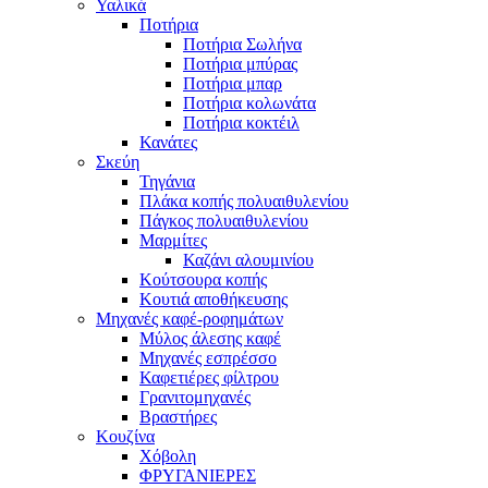
Υαλικά
Ποτήρια
Ποτήρια Σωλήνα
Ποτήρια μπύρας
Ποτήρια μπαρ
Ποτήρια κολωνάτα
Ποτήρια κοκτέιλ
Κανάτες
Σκεύη
Τηγάνια
Πλάκα κοπής πολυαιθυλενίου
Πάγκος πολυαιθυλενίου
Μαρμίτες
Καζάνι αλουμινίου
Κούτσουρα κοπής
Κουτιά αποθήκευσης
Μηχανές καφέ-ροφημάτων
Μύλος άλεσης καφέ
Μηχανές εσπρέσσο
Καφετιέρες φίλτρου
Γρανιτομηχανές
Βραστήρες
Κουζίνα
Χόβολη
ΦΡΥΓΑΝΙΕΡΕΣ