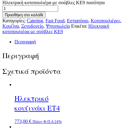
Ηλεκτρική κοτοπουλιέρα με σούβλες ΚΕ9 ποσότητα
Προσθήκη στο καλάθι
Κατηγορίες:
Catering
,
Fast Food
,
Εστιατόριο
,
Κοτοπουλιέρες
,
Κουζίνα
,
Ξενοδοχείο
,
Ψητοπωλείο
Ετικέτα:
Ηλεκτρική
κοτοπουλιέρα με σούβλες ΚΕ9
Περιγραφή
Περιγραφή
Σχετικά προϊόντα
Ηλεκτρικό
κουζινάκι ΕΤ4
773,00
€
Πλέον Φ.Π.Α 24%