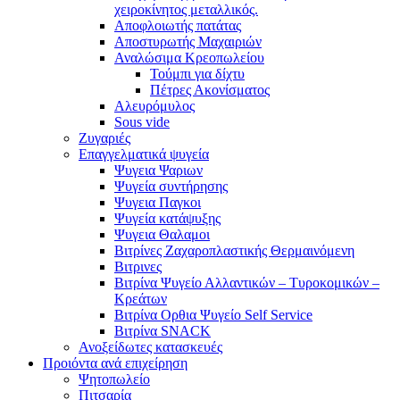
χειροκίνητος μεταλλικός.
Αποφλοιωτής πατάτας
Αποστυρωτής Μαχαιριών
Αναλώσιμα Κρεοπωλείου
Τούμπι για δίχτυ
Πέτρες Ακονίσματος
Αλευρόμυλος
Sous vide
Ζυγαριές
Επαγγελματικά ψυγεία
Ψυγεια Ψαριων
Ψυγεία συντήρησης
Ψυγεια Παγκοι
Ψυγεία κατάψυξης
Ψυγεια Θαλαμοι
Βιτρίνες Ζαχαροπλαστικής Θερμαινόμενη
Βιτρινες
Βιτρίνα Ψυγείο Αλλαντικών – Τυροκομικών –
Κρεάτων
Βιτρίνα Ορθια Ψυγείο Self Service
Βιτρίνα SNACK
Ανοξείδωτες κατασκευές
Προιόντα ανά επιχείρηση
Ψητοπωλείο
Πιτσαρία