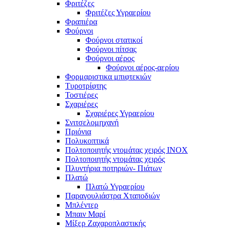
Φριτέζες
Φριτέζες Υγραερίου
Φραπιέρα
Φούρνοι
Φούρνοι στατικοί
Φούρνοι πίτσας
Φούρνοι αέρος
Φούρνοι αέρος-αερίου
Φορμαριστικα μπιφτεκιών
Τυροτρίφτης
Τοστιέρες
Σχαριέρες
Σχαριέρες Υγραερίου
Σνιτσελομηχανή
Πριόνια
Πολυκοπτικά
Πολτοποιητής ντομάτας χειρός ΙΝΟΧ
Πολτοποιητής ντομάτας χειρός
Πλυντήρια ποτηριών- Πιάτων
Πλατώ
Πλατώ Υγραερίου
Παραγουλιάστρα Χταποδιών
Μπλέντερ
Μπαιν Μαρί
Μίξερ Ζαχαροπλαστικής