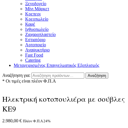
Ξενοδοχείο
Μίνι Μάρκετ
Κρεπερι
Κρεοπωλείο
Καφέ
Ιχθυοπωλείο
Ζαχαροπλαστείο
Εστιατόριο
Αρτοποιείο
Αναψυκτήριο
Fast Food
Catering
Μεταχειρισμένος Επαγγελματικός Εξοπλισμός
Αναζήτηση για:
Αναζήτηση
* Οι τιμές είναι πλέον Φ.Π.Α
Ηλεκτρική κοτοπουλιέρα με σούβλες
ΚΕ9
2.980,00
€
Πλέον Φ.Π.Α 24%