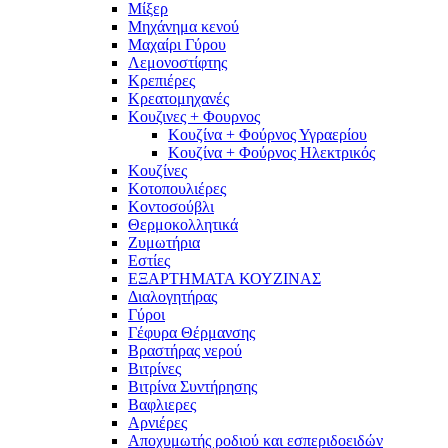
Μίξερ
Μηχάνημα κενού
Μαχαίρι Γύρου
Λεμονοστίφτης
Κρεπιέρες
Κρεατομηχανές
Κουζινες + Φουρνος
Κουζίνα + Φούρνος Υγραερίου
Κουζίνα + Φούρνος Ηλεκτρικός
Κουζίνες
Κοτοπουλιέρες
Κοντοσούβλι
Θερμοκολλητικά
Ζυμωτήρια
Εστίες
ΕΞΑΡΤΗΜΑΤΑ ΚΟΥΖΙΝΑΣ
Διαλογητήρας
Γύροι
Γέφυρα Θέρμανσης
Βραστήρας νερού
Βιτρίνες
Βιτρίνα Συντήρησης
Βαφλιερες
Αρνιέρες
Αποχυμωτής ροδιού και εσπεριδοειδών