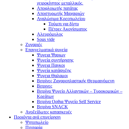
χειροκίνητος μεταλλικός.
Αποφλοιωτής πατάτας
Αποστυρωτής Μαχαιριών
Αναλώσιμα Κρεοπωλείου
Τούμπι για δίχτυ
Πέτρες Ακονίσματος
Αλευρόμυλος
Sous vide
Ζυγαριές
Επαγγελματικά ψυγεία
Ψυγεια Ψαριων
Ψυγεία συντήρησης
Ψυγεια Παγκοι
Ψυγεία κατάψυξης
Ψυγεια Θαλαμοι
Βιτρίνες Ζαχαροπλαστικής Θερμαινόμενη
Βιτρινες
Βιτρίνα Ψυγείο Αλλαντικών – Τυροκομικών –
Κρεάτων
Βιτρίνα Ορθια Ψυγείο Self Service
Βιτρίνα SNACK
Ανοξείδωτες κατασκευές
Προιόντα ανά επιχείρηση
Ψητοπωλείο
Πιτσαρία