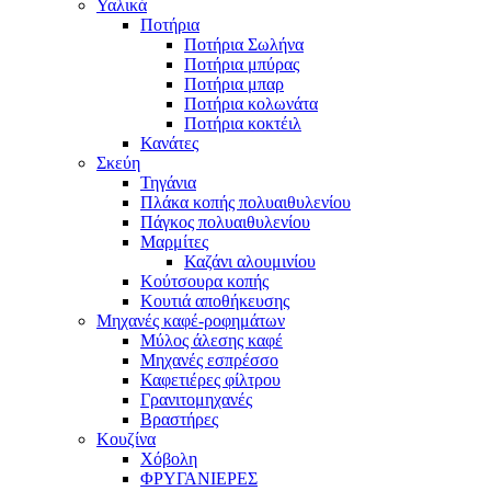
Υαλικά
Ποτήρια
Ποτήρια Σωλήνα
Ποτήρια μπύρας
Ποτήρια μπαρ
Ποτήρια κολωνάτα
Ποτήρια κοκτέιλ
Κανάτες
Σκεύη
Τηγάνια
Πλάκα κοπής πολυαιθυλενίου
Πάγκος πολυαιθυλενίου
Μαρμίτες
Καζάνι αλουμινίου
Κούτσουρα κοπής
Κουτιά αποθήκευσης
Μηχανές καφέ-ροφημάτων
Μύλος άλεσης καφέ
Μηχανές εσπρέσσο
Καφετιέρες φίλτρου
Γρανιτομηχανές
Βραστήρες
Κουζίνα
Χόβολη
ΦΡΥΓΑΝΙΕΡΕΣ