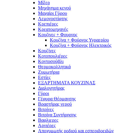
Μίξερ
Μηχάνημα κενού
Μαχαίρι Γύρου
Λεμονοστίφτης
Κρεπιέρες
Κρεατομηχανές
Κουζινες + Φουρνος
Κουζίνα + Φούρνος Υγραερίου
Κουζίνα + Φούρνος Ηλεκτρικός
Κουζίνες
Κοτοπουλιέρες
Κοντοσούβλι
Θερμοκολλητικά
Ζυμωτήρια
Εστίες
ΕΞΑΡΤΗΜΑΤΑ ΚΟΥΖΙΝΑΣ
Διαλογητήρας
Γύροι
Γέφυρα Θέρμανσης
Βραστήρας νερού
Βιτρίνες
Βιτρίνα Συντήρησης
Βαφλιερες
Αρνιέρες
Αποχυμωτής ροδιού και εσπεριδοειδών