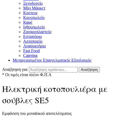
Ξενοδοχείο
Μίνι Μάρκετ
Κρεπερι
Κρεοπωλείο
Καφέ
Ιχθυοπωλείο
Ζαχαροπλαστείο
Εστιατόριο
Αρτοποιείο
Αναψυκτήριο
Fast Food
Catering
Μεταχειρισμένος Επαγγελματικός Εξοπλισμός
Αναζήτηση για:
Αναζήτηση
* Οι τιμές είναι πλέον Φ.Π.Α
Ηλεκτρική κοτοπουλιέρα με
σούβλες SE5
Εμφάνιση του μοναδικού αποτελέσματος