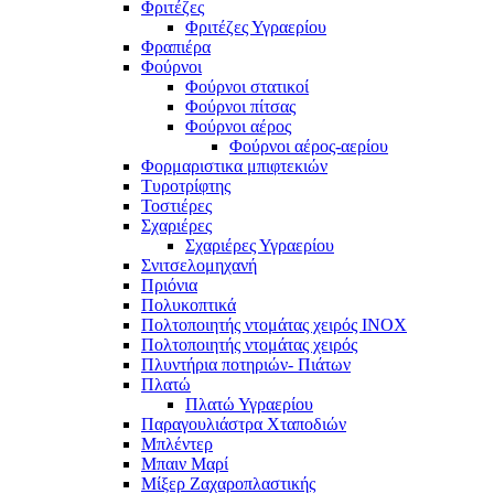
Φριτέζες
Φριτέζες Υγραερίου
Φραπιέρα
Φούρνοι
Φούρνοι στατικοί
Φούρνοι πίτσας
Φούρνοι αέρος
Φούρνοι αέρος-αερίου
Φορμαριστικα μπιφτεκιών
Τυροτρίφτης
Τοστιέρες
Σχαριέρες
Σχαριέρες Υγραερίου
Σνιτσελομηχανή
Πριόνια
Πολυκοπτικά
Πολτοποιητής ντομάτας χειρός ΙΝΟΧ
Πολτοποιητής ντομάτας χειρός
Πλυντήρια ποτηριών- Πιάτων
Πλατώ
Πλατώ Υγραερίου
Παραγουλιάστρα Χταποδιών
Μπλέντερ
Μπαιν Μαρί
Μίξερ Ζαχαροπλαστικής