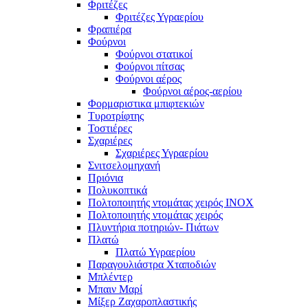
Φριτέζες
Φριτέζες Υγραερίου
Φραπιέρα
Φούρνοι
Φούρνοι στατικοί
Φούρνοι πίτσας
Φούρνοι αέρος
Φούρνοι αέρος-αερίου
Φορμαριστικα μπιφτεκιών
Τυροτρίφτης
Τοστιέρες
Σχαριέρες
Σχαριέρες Υγραερίου
Σνιτσελομηχανή
Πριόνια
Πολυκοπτικά
Πολτοποιητής ντομάτας χειρός ΙΝΟΧ
Πολτοποιητής ντομάτας χειρός
Πλυντήρια ποτηριών- Πιάτων
Πλατώ
Πλατώ Υγραερίου
Παραγουλιάστρα Χταποδιών
Μπλέντερ
Μπαιν Μαρί
Μίξερ Ζαχαροπλαστικής