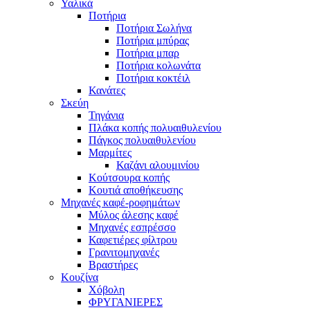
Υαλικά
Ποτήρια
Ποτήρια Σωλήνα
Ποτήρια μπύρας
Ποτήρια μπαρ
Ποτήρια κολωνάτα
Ποτήρια κοκτέιλ
Κανάτες
Σκεύη
Τηγάνια
Πλάκα κοπής πολυαιθυλενίου
Πάγκος πολυαιθυλενίου
Μαρμίτες
Καζάνι αλουμινίου
Κούτσουρα κοπής
Κουτιά αποθήκευσης
Μηχανές καφέ-ροφημάτων
Μύλος άλεσης καφέ
Μηχανές εσπρέσσο
Καφετιέρες φίλτρου
Γρανιτομηχανές
Βραστήρες
Κουζίνα
Χόβολη
ΦΡΥΓΑΝΙΕΡΕΣ