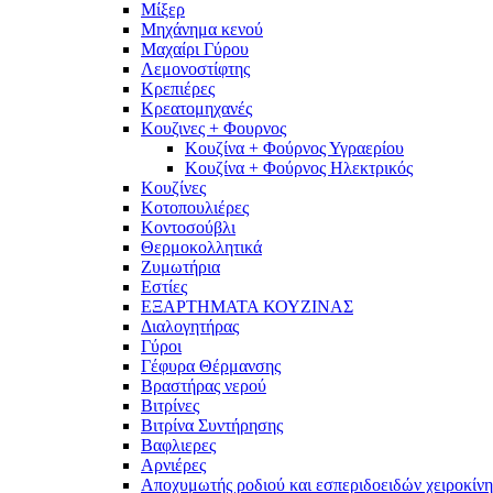
Μίξερ
Μηχάνημα κενού
Μαχαίρι Γύρου
Λεμονοστίφτης
Κρεπιέρες
Κρεατομηχανές
Κουζινες + Φουρνος
Κουζίνα + Φούρνος Υγραερίου
Κουζίνα + Φούρνος Ηλεκτρικός
Κουζίνες
Κοτοπουλιέρες
Κοντοσούβλι
Θερμοκολλητικά
Ζυμωτήρια
Εστίες
ΕΞΑΡΤΗΜΑΤΑ ΚΟΥΖΙΝΑΣ
Διαλογητήρας
Γύροι
Γέφυρα Θέρμανσης
Βραστήρας νερού
Βιτρίνες
Βιτρίνα Συντήρησης
Βαφλιερες
Αρνιέρες
Αποχυμωτής ροδιού και εσπεριδοειδών χειροκίνη