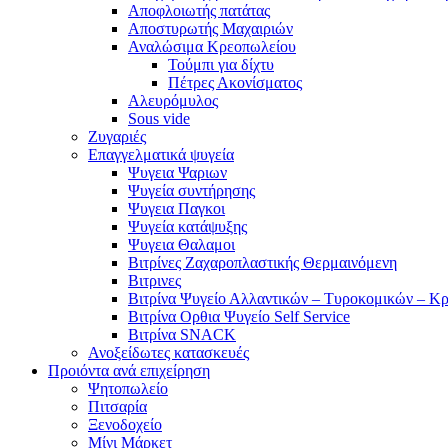
Αποφλοιωτής πατάτας
Αποστυρωτής Μαχαιριών
Αναλώσιμα Κρεοπωλείου
Τούμπι για δίχτυ
Πέτρες Ακονίσματος
Αλευρόμυλος
Sous vide
Ζυγαριές
Επαγγελματικά ψυγεία
Ψυγεια Ψαριων
Ψυγεία συντήρησης
Ψυγεια Παγκοι
Ψυγεία κατάψυξης
Ψυγεια Θαλαμοι
Βιτρίνες Ζαχαροπλαστικής Θερμαινόμενη
Βιτρινες
Βιτρίνα Ψυγείο Αλλαντικών – Τυροκομικών – Κ
Βιτρίνα Ορθια Ψυγείο Self Service
Βιτρίνα SNACK
Ανοξείδωτες κατασκευές
Προιόντα ανά επιχείρηση
Ψητοπωλείο
Πιτσαρία
Ξενοδοχείο
Μίνι Μάρκετ